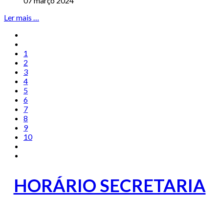
07 março 2024
Ler mais …
1
2
3
4
5
6
7
8
9
10
HORÁRIO SECRETARIA