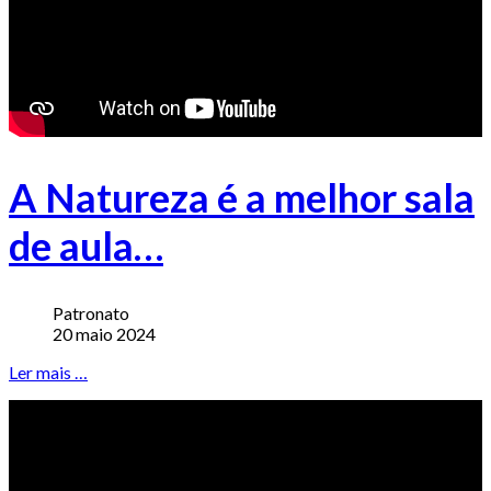
A Natureza é a melhor sala
de aula…
Patronato
20 maio 2024
Ler mais …