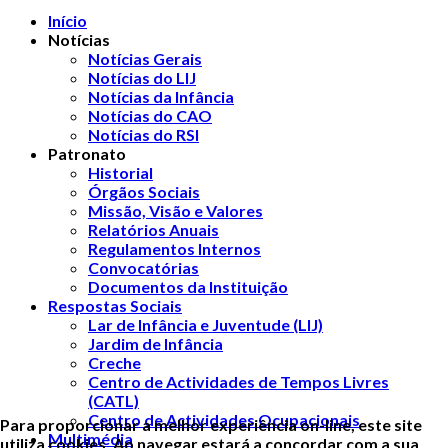
Início
Notícias
Notícias Gerais
Notícias do LIJ
Notícias da Infância
Notícias do CAO
Notícias do RSI
Patronato
Historial
Órgãos Sociais
Missão, Visão e Valores
Relatórios Anuais
Regulamentos Internos
Convocatórias
Documentos da Instituição
Respostas Sociais
Lar de Infância e Juventude (LIJ)
Jardim de Infância
Creche
Centro de Actividades de Tempos Livres
(CATL)
Centro de Actividades Ocupacionais
Para proporcionar a melhor experiência on-line, este site
Multimédia
utiliza cookies. Ao navegar estará a concordar com a sua