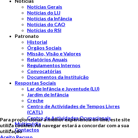
Notícias
Notícias Gerais
Notícias do LIJ
Notícias da Infância
Notícias do CAO
Notícias do RSI
Patronato
Historial
Órgãos Sociais
Missão, Visão e Valores
Relatórios Anuais
Regulamentos Internos
Convocatórias
Documentos da Instituição
Respostas Sociais
Lar de Infância e Juventude (LIJ)
Jardim de Infância
Creche
Centro de Actividades de Tempos Livres
(CATL)
Centro de Actividades Ocupacionais
Para proporcionar a melhor experiência on-line, este site
Multimédia
utiliza cookies. Ao navegar estará a concordar com a sua
Contactos
utilização
Aceito
Recuso