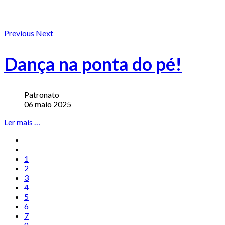
Previous
Next
Dança na ponta do pé!
Patronato
06 maio 2025
Ler mais …
1
2
3
4
5
6
7