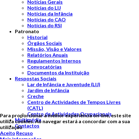
Notícias Gerais
Notícias do LIJ
Notícias da Infância
Notícias do CAO
Notícias do RSI
Patronato
Historial
Órgãos Sociais
Missão, Visão e Valores
Relatórios Anuais
Regulamentos Internos
Convocatórias
Documentos da Instituição
Respostas Sociais
Lar de Infância e Juventude (LIJ)
Jardim de Infância
Creche
Centro de Actividades de Tempos Livres
(CATL)
Centro de Actividades Ocupacionais
Para proporcionar a melhor experiência on-line, este site
Multimédia
utiliza cookies. Ao navegar estará a concordar com a sua
Contactos
utilização
Aceito
Recuso
Mais informações