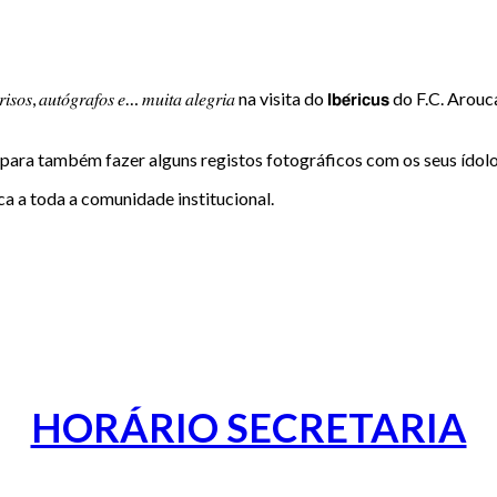
𝑢𝑡𝑜́𝑔𝑟𝑎𝑓𝑜𝑠 𝑒… 𝑚𝑢𝑖𝑡𝑎 𝑎𝑙𝑒𝑔𝑟𝑖𝑎 na visita do 𝗜𝗯𝗲́𝗿𝗶𝗰𝘂𝘀 do F.C. Ar
para também fazer alguns registos fotográficos com os seus ídolo
a a toda a comunidade institucional.
HORÁRIO SECRETARIA