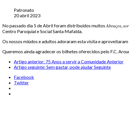
Patronato
20 abril 2023
No passado dia 5 de Abril foram distribuídos muitos 𝐴𝑏𝑟𝑎𝑐̧𝑜𝑠, 𝑠𝑜𝑟𝑟𝑖𝑠𝑜𝑠, 𝑎
Centro Paroquial e Social Santa Mafalda.
Os nossos miúdos e adultos adoraram esta visita e aproveitaram 
Queremos ainda agradecer os bilhetes oferecidos pelo F.C. Arouc
Artigo anterior: 75 Anos a servir a Comunidade
Anterior
Artigo seguinte: Sem gastar, pode ajudar
Seguinte
Facebook
Twitter