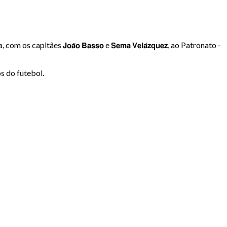
ouca, com os capitães 𝗝𝗼𝗮̃𝗼 𝗕𝗮𝘀𝘀𝗼 e 𝗦𝗲𝗺𝗮 𝗩𝗲𝗹𝗮́𝘇𝗾𝘂𝗲𝘇, ao Patronato -
s do futebol.